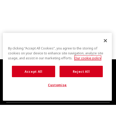
By clicking “Accept All Cookies”, you agree to the storing of
cookies on your device to enhance site navigation, analyze site
usage, and assist in our marketing efforts.
Our cookie policy
Accept All
Reject All
Customise
全新清爽消息，敬请期待