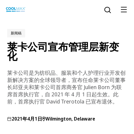
跳
到
打开搜索
主
要
内
新闻稿
容
莱卡公司宣布管理层新变
™
COOLMAX CloakFX
技术
化
®
COOLMAX
EcoMade 技术
莱卡公司是为纺织品、服装和个人护理行业开发创
LYCRA ONE™ portal
新解决方案的全球领导者，宣布任命莱卡公司董事
®
COOLMAX
ALL SEASON 技术
长邱亚夫和莱卡公司首席商务官 Julien Born 为联
席首席执行官，自 2021 年 4 月 1 日起生效。此
LYCRA
®
前，首席执行官 David Trerotola 已宣布退休。
简体中文
®
®
COOLMAX
freshFX
技术
THERMOLITE
®
2021年4月1日
Wilmington, Delaware
The LYCRA Company
®
COOLMAX
PRO EcoMade 技术