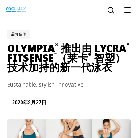
跳
到
打开搜索
主
要
内
品牌合作
容
OLYMPIA
推出由 LYCRA
®
®
™
COOLMAX CloakFX
技术
FITSENSE
（莱卡
智塑）
™
®
技术加持的新一代泳衣
®
COOLMAX
EcoMade 技术
LYCRA ONE™ portal
Sustainable, stylish, innovative
®
COOLMAX
ALL SEASON 技术
2020年8月27日
LYCRA
®
简体中文
®
®
COOLMAX
freshFX
技术
THERMOLITE
®
The LYCRA Company
®
COOLMAX
PRO EcoMade 技术