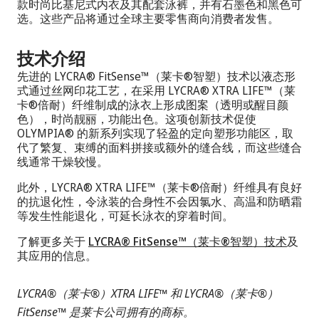
款时尚比基尼式内衣及其配套泳裤，并有石墨色和黑色可
选。这些产品将通过全球主要零售商向消费者发售。
技术介绍
先进的 LYCRA® FitSense™（莱卡®智塑）技术以液态形
式通过丝网印花工艺，在采用 LYCRA® XTRA LIFE™（莱
卡®倍耐）纤维制成的泳衣上形成图案（透明或醒目颜
色），时尚靓丽，功能出色。这项创新技术促使
OLYMPIA® 的新系列实现了轻盈的定向塑形功能区，取
代了繁复、束缚的面料拼接或额外的缝合线，而这些缝合
线通常干燥较慢。
此外，LYCRA® XTRA LIFE™（莱卡®倍耐）纤维具有良好
的抗退化性，令泳装的合身性不会因氯水、高温和防晒霜
等发生性能退化，可延长泳衣的穿着时间。
了解更多关于
LYCRA® FitSense™（莱卡®智塑）技术
及
其应用的信息。
LYCRA®（
莱卡
®）XTRA LIFE™
和
LYCRA®（
莱卡
®）
FitSense™
是莱卡公司拥有的商标。