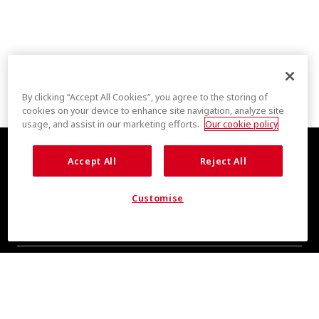
By clicking “Accept All Cookies”, you agree to the storing of
cookies on your device to enhance site navigation, analyze site
usage, and assist in our marketing efforts.
Our cookie policy
Accept All
Reject All
Customise
全新清爽消息，敬请期待
即刻订阅，掌握 COOLMAX® 品牌资讯