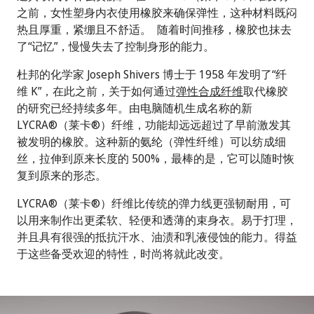
之前，女性塑身内衣使用橡胶来确保弹性，这种材料既闷
热且厚重，紧绷且不舒适。 随着时间推移，橡胶也抹去
了“记忆”，慢慢失去了控制身形的能力。
杜邦的化学家 Joseph Shivers 博士于 1958 年发明了“纤
维 K”，在此之前，关于如何通过
弹性合成纤维
取代橡胶
的研究已经持续多年。由电脑随机生成名称的新
LYCRA®（莱卡®）纤维，功能却远远超过了早前激发其
被发明的橡胶。这种新的氨纶（弹性纤维）可以纺成细
丝，拉伸到原来长度的 500%，最棒的是，它可以随时恢
复到原来的形态。
LYCRA®（莱卡®）纤维比传统的弹力线更强韧耐用，可
以用来制作出更柔软、轻便和透薄的束身衣。易于打理，
并且具有很强的抵抗汗水、油渍和乳液侵蚀的能力。得益
于这些备受欢迎的特性，时尚将就此改变。