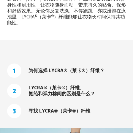
身性和耐用性，让衣物随身而动，带来持久的贴合、保形
和舒适效果。无论你反复洗涤、不停跑跳，亦或浸泡在泳
池里，LYCRA
（莱卡
）纤维能够让衣物长时间保持其功
®
®
能性。
1
为何选择 LYCRA®（莱卡®）纤维？
LYCRA®（莱卡®）纤维、
2
氨纶和弹力棉间的区别是什么？
3
寻找 LYCRA®（莱卡®）纤维