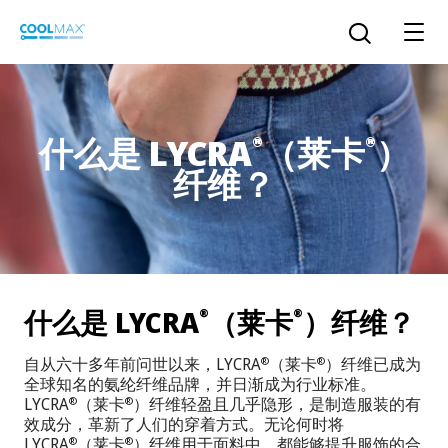
跳
到
打开搜索
主
要
内
容
什么是 LYCRA
（莱卡
）
®
®
™
COOLMAX CloakFX
技术
纤维？
®
COOLMAX
EcoMade 技术
LYCRA ONE™ portal
®
COOLMAX
ALL SEASON 技术
什么是 LYCRA
（莱卡
）纤维？
®
®
LYCRA
®
简体中文
®
®
COOLMAX
freshFX
技术
自从六十多年前问世以来，LYCRA
（莱卡
）纤维已成为
®
®
THERMOLITE
®
全球知名的氨纶纤维品牌，并日渐成为行业标准。
The LYCRA Company
®
COOLMAX
PRO EcoMade 技术
LYCRA
（莱卡
）纤维轻盈且几乎隐形，是制造服装的有
®
®
效成分，革新了人们的穿着方式。无论何时将
LYCRA
（莱卡
）纤维用于面料中，都能够提升服饰的合
®
®